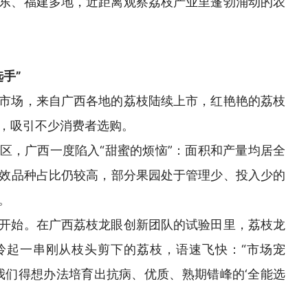
东、福建多地，近距离观察荔枝产业里蓬勃涌动的农
手”
市场，来自广西各地的荔枝陆续上市，红艳艳的荔枝
，吸引不少消费者选购。
区，广西一度陷入“甜蜜的烦恼”：面积和产量均居全
效品种占比仍较高，部分果园处于管理少、投入少的
。
开始。在广西荔枝龙眼创新团队的试验田里，荔枝龙
拎起一串刚从枝头剪下的荔枝，语速飞快：“市场宠
，我们得想办法培育出抗病、优质、熟期错峰的‘全能选