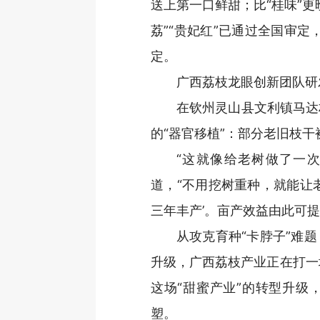
送上第一口鲜甜；比“桂味”
荔”“贵妃红”已通过全国审定，
定。
广西荔枝龙眼创新团队研
在钦州灵山县文利镇马达
的“器官移植”：部分老旧枝干
“这就像给老树做了一
道，“不用挖树重种，就能让
三年丰产’。亩产效益由此可提
从攻克育种“卡脖子”难
升级，广西荔枝产业正在打一场
这场“甜蜜产业”的转型升级
塑。