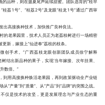
更晚的品种，则在盛夏尾声延续甜蜜。团队选育的“桂早
“桂荔1号”、“桂荔2号”及龙眼“桂龙1号”通过广西审
发出高接换种技术，加快推广良种良法。
村的老果园里，技术人员正为老荔枝树进行一场精密
被更新，嫁接上“仙进奉”荔枝的枝条。
次微创手术。”广西荔枝龙眼创新团队成员徐宁解释
老树结出新品种的果子，实现‘当年嫁接、次年挂果、
升数倍。”
题，到用高接换种焕活老果园，再到政策驱动全产业链
从“产量”到“质量”、从“产品”到“品牌”的突围之战。
，不仅是技术的攻坚，更是发展理念与产业生态的重