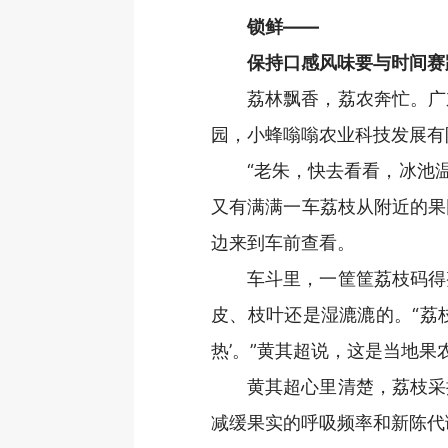
锁鲜——
保持口感风味要与时间赛
荔林飘香，荔农奔忙。广
园，小蜂嗡嗡农业科技发展有
“老朱，快去看看，冰池
又有满满一车荔枝从附近的果
边来到车前查看。
车斗里，一筐筐荔枝码得
皮、枝叶还是湿漉漉的。“荔
热’。”黄其超说，这是当地果
黄其超心里清楚，荔枝采
减缓果实的呼吸频率和新陈代