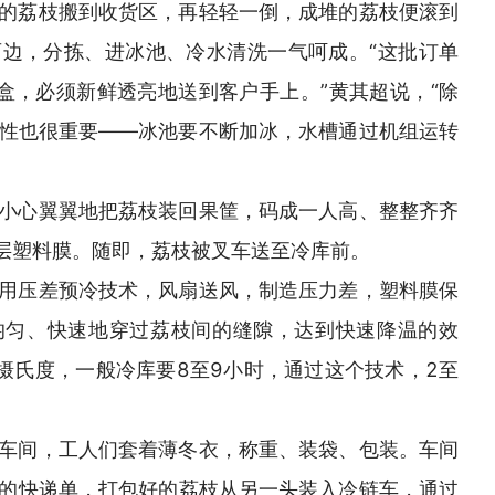
的荔枝搬到收货区，再轻轻一倒，成堆的荔枝便滚到
边，分拣、进冰池、冷水清洗一气呵成。“这批订单
礼盒，必须新鲜透亮地送到客户手上。”黄其超说，“除
性也很重要——冰池要不断加冰，水槽通过机组运转
小心翼翼地把荔枝装回果筐，码成一人高、整整齐齐
一层塑料膜。随即，荔枝被叉车送至冷库前。
用压差预冷技术，风扇送风，制造压力差，塑料膜保
均匀、快速地穿过荔枝间的缝隙，达到快速降温的效
5摄氏度，一般冷库要8至9小时，通过这个技术，2至
车间，工人们套着薄冬衣，称重、装袋、包装。车间
的快递单，打包好的荔枝从另一头装入冷链车，通过