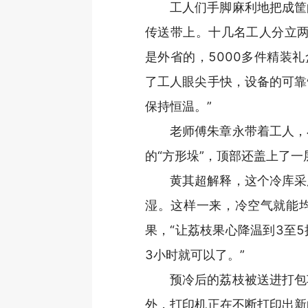
工人们手脚麻利地把成筐
传送带上。十几名工人分立两
是外省的，5000多件精装
了工人眼尖手快，设备的可靠
保持恒温。”
老师傅朱章永带着工人，
的“方形垛”，顶部还盖上了
黄其超解释，这个冷库采
湿。这样一来，冷空气就能
果，“让荔枝果心降温到3至
3小时就可以了。”
预冷后的荔枝被送进打包
外，打印机正在不断打印出新