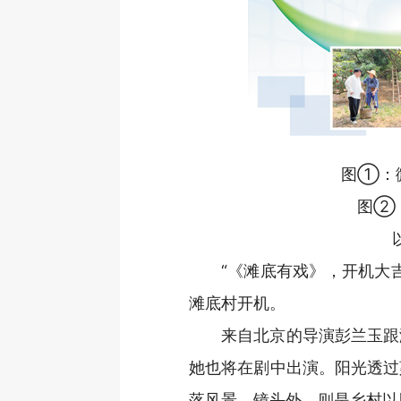
图①：
图②
“《滩底有戏》，开机大
滩底村开机。
来自北京的导演彭兰玉跟
她也将在剧中出演。阳光透过
落风景，镜头外，则是乡村以