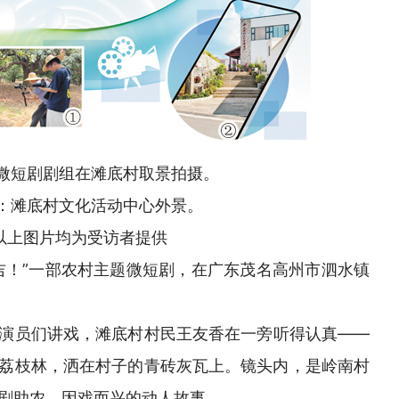
微短剧剧组在滩底村取景拍摄。
：滩底村文化活动中心外景。
以上图片均为受访者提供
吉！”一部农村主题微短剧，在广东茂名高州市泗水镇
演员们讲戏，滩底村村民王友香在一旁听得认真——
荔枝林，洒在村子的青砖灰瓦上。镜头内，是岭南村
剧助农、因戏而兴的动人故事。