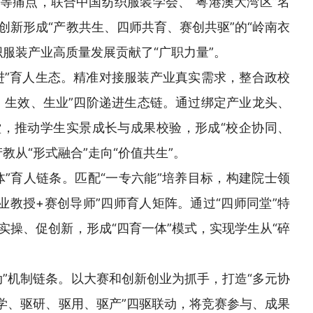
等痛点，联合中国纺织服装学会、“粤港澳大湾区”名
创新形成“产教共生、四师共育、赛创共驱”的“岭南衣
织服装产业高质量发展贡献了“广职力量”。
进”育人生态。精准对接服装产业真实需求，整合政校
、生效、生业”四阶递进生态链。通过绑定产业龙头、
，推动学生实景成长与成果校验，形成“校企协同、
教从“形式融合”走向“价值共生”。
体”育人链条。匹配“一专六能”培养目标，构建院士领
业教授+赛创导师”四师育人矩阵。通过“四师同堂”特
实操、促创新，形成“四育一体”模式，实现学生从“碎
动”机制链条。以大赛和创新创业为抓手，打造“多元协
驱学、驱研、驱用、驱产”四驱联动，将竞赛参与、成果